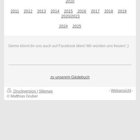
2010
2011
2012
2013
2014
2015
2016
2017
2018
2019
2020/2023
2024
20
25
Gerne könnt ihr uns auch auf Facebook liken! Wir würden uns freuen! ;)
zu unserem Gästebuch
-
Webansicht
-
Druckversion
|
Sitemap
© Matthias Gruber