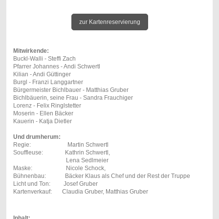
zur Kartenreservierung
Mitwirkende:
Buckl-Walli - Steffi Zach
Pfarrer Johannes - Andi Schwertl
Kilian - Andi Güttinger
Burgl - Franzi Langgartner
Bürgermeister Bichlbauer - Matthias Gruber
Bichlbäuerin, seine Frau - Sandra Frauchiger
Lorenz - Felix Ringlstetter
Moserin - Ellen Bäcker
Kauerin - Katja Dietler
Und drumherum:
Regie: Martin Schwertl
Souffleuse: Kathrin Schwertl,
Lena Sedlmeier
Maske: Nicole Schock,
Bühnenbau: Bäcker Klaus als Chef und der Rest der Truppe
Licht und Ton: Josef Gruber
Kartenverkauf: Claudia Gruber, Matthias Gruber
Inhalt: