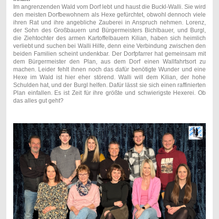
Im angrenzenden Wald vom Dorf lebt und haust die Buckl-Walli. Sie wird
den meisten Dorfbewohnern als Hexe gefürchtet, obwohl dennoch viele
ihren Rat und ihre angebliche Zauberei in Anspruch nehmen. Lorenz,
der Sohn des Großbauern und Bürgermeisters Bichlbauer, und Burgl,
die Ziehtochter des armen Kartoffelbauern Kilian, haben sich heimlich
verliebt und suchen bei Walli Hilfe, denn eine Verbindung zwischen den
beiden Familien scheint undenkbar. Der Dorfpfarrer hat gemeinsam mit
dem Bürgermeister den Plan, aus dem Dorf einen Wallfahrtsort zu
machen. Leider fehlt ihnen noch das dafür benötigte Wunder und eine
Hexe im Wald ist hier eher störend. Walli will dem Kilian, der hohe
Schulden hat, und der Burgl helfen. Dafür lässt sie sich einen raffinierten
Plan einfallen. Es ist Zeit für ihre größte und schwierigste Hexerei. Ob
das alles gut geht?