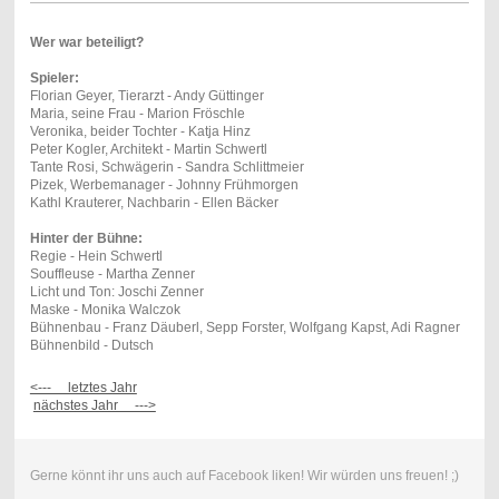
Wer war beteiligt?
Spieler:
Florian Geyer, Tierarzt - Andy Güttinger
Maria, seine Frau - Marion Fröschle
Veronika, beider Tochter - Katja Hinz
Peter Kogler, Architekt - Martin Schwertl
Tante Rosi, Schwägerin - Sandra Schlittmeier
Pizek, Werbemanager - Johnny Frühmorgen
Kathl Krauterer, Nachbarin - Ellen Bäcker
Hinter der Bühne:
Regie - Hein Schwertl
Souffleuse - Martha Zenner
Licht und Ton: Joschi Zenner
Maske - Monika Walczok
Bühnenbau - Franz Däuberl, Sepp Forster, Wolfgang Kapst, Adi Ragner
Bühnenbild - Dutsch
<--- letztes Jahr
nächstes Jahr --->
Gerne könnt ihr uns auch auf Facebook liken! Wir würden uns freuen! ;)