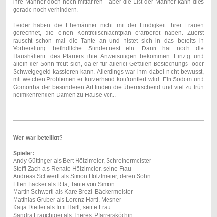
ihre Männer doch noch mitfahren - aber die List der Männer kann dies
gerade noch verhindern.
Leider haben die Ehemänner nicht mit der Findigkeit ihrer Frauen
gerechnet, die einen Kontrollschlachtplan erarbeitet haben. Zuerst
rauscht schon mal die Tante an und nistet sich in das bereits in
Vorbereitung befindliche Sündennest ein. Dann hat noch die
Haushälterin des Pfarrers ihre Anweisungen bekommen. Einzig und
allein der Sohn freut sich, da er für allerlei Gefallen Bestechungs- oder
Schweigegeld kassieren kann. Allerdings war ihm dabei nicht bewusst,
mit welchen Problemen er kurzerhand konfrontiert wird. Ein Sodom und
Gomorrha der besonderen Art finden die überraschend und viel zu früh
heimkehrenden Damen zu Hause vor...
Wer war beteiligt?
Spieler:
Andy Güttinger als Bert Hölzlmeier, Schreinermeister
Steffi Zach als Renate Hölzlmeier, seine Frau
Andreas Schwertl als Simon Hölzlmeier, deren Sohn
Ellen Bäcker als Rita, Tante von Simon
Martin Schwertl als Kare Brezl, Bäckermeister
Matthias Gruber als Lorenz Hartl, Mesner
Katja Dietler als Irmi Hartl, seine Frau
Sandra Frauchiger als Theres, Pfarrersköchin