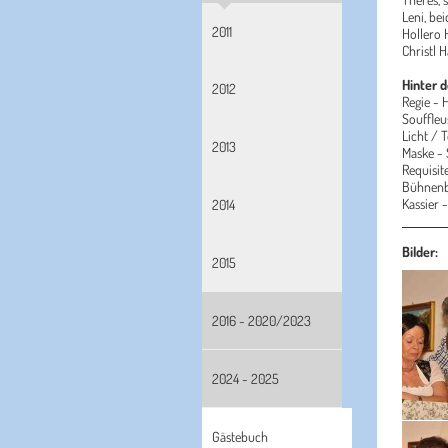
Leni, bei
2011
Hollero 
Christl H
Hinter 
2012
Regie - 
Souffleu
Licht / 
2013
Maske -
Requisit
Bühnenb
Kassier 
2014
Bilder:
2015
2016 - 2020/2023
2024 - 2025
Gästebuch