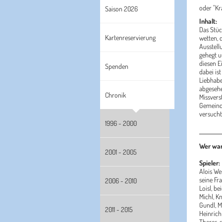
oder "Kr
Saison 2026
Inhalt:
Das Stüc
Kartenreservierung
wetten, 
Ausstell
gehegt u
diesen E
Spenden
dabei is
Liebhabe
abgesehen
Chronik
Missvers
Gemeinde
versucht
1996 - 2000
Wer war
2001 - 2005
Spieler:
Alois We
seine Fr
2006 - 2010
Loisl, b
Michl, K
Gundl, M
2011 - 2015
Heinrich
Theres, 