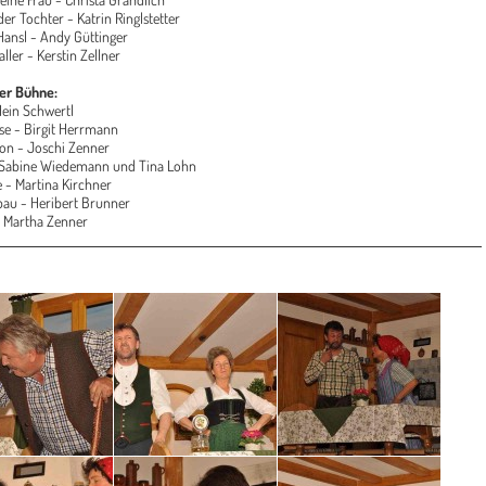
der Tochter - Katrin Ringlstetter
Hansl - Andy Güttinger
aller - Kerstin Zellner
der Bühne:
Hein Schwertl
se - Birgit Herrmann
Ton - Joschi Zenner
 Sabine Wiedemann und Tina Lohn
e - Martina Kirchner
au - Heribert Brunner
- Martha Zenner