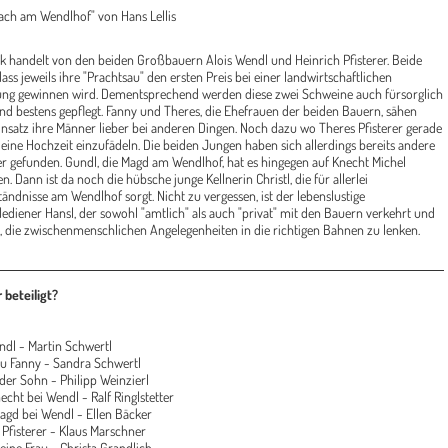
ach am Wendlhof" von Hans Lellis
k handelt von den beiden Großbauern Alois Wendl und Heinrich Pfisterer. Beide
dass jeweils ihre "Prachtsau" den ersten Preis bei einer landwirtschaftlichen
ung gewinnen wird. Dementsprechend werden diese zwei Schweine auch fürsorglich
nd bestens gepflegt. Fanny und Theres, die Ehefrauen der beiden Bauern, sähen
insatz ihre Männer lieber bei anderen Dingen. Noch dazu wo Theres Pfisterer gerade
t eine Hochzeit einzufädeln. Die beiden Jungen haben sich allerdings bereits andere
r gefunden. Gundl, die Magd am Wendlhof, hat es hingegen auf Knecht Michel
. Dann ist da noch die hübsche junge Kellnerin Christl, die für allerlei
tändnisse am Wendlhof sorgt. Nicht zu vergessen, ist der lebenslustige
diener Hansl, der sowohl "amtlich" als auch "privat" mit den Bauern verkehrt und
, die zwischenmenschlichen Angelegenheiten in die richtigen Bahnen zu lenken.
 beteiligt?
ndl - Martin Schwertl
au Fanny - Sandra Schwertl
eider Sohn - Philipp Weinzierl
necht bei Wendl - Ralf Ringlstetter
agd bei Wendl - Ellen Bäcker
 Pfisterer - Klaus Marschner
seine Frau - Christa Grandlich